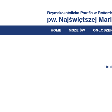
Rzymskokatolicka Parafia
w Rotterd
pw. Najświętszej Mar
HOME
MSZE ŚW.
OGŁOSZEN
Limi