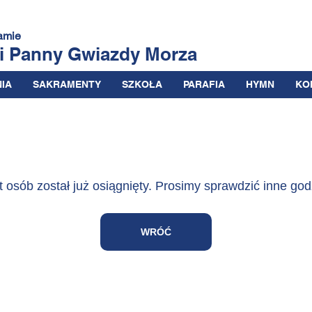
amie
ii Panny
Gwiazdy Morza
IA
SAKRAMENTY
SZKOŁA
PARAFIA
HYMN
KO
t osób został już osiągnięty. Prosimy sprawdzić inne god
WRÓĆ