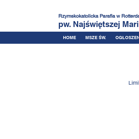
Rzymskokatolicka Parafia
w Rotterd
pw. Najświętszej Mar
HOME
MSZE ŚW.
OGŁOSZEN
Limi