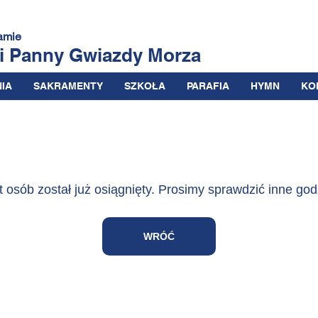
amie
ii Panny
Gwiazdy Morza
IA
SAKRAMENTY
SZKOŁA
PARAFIA
HYMN
KO
t osób został już osiągnięty. Prosimy sprawdzić inne god
WRÓĆ